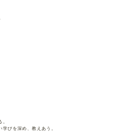
。
る。
い学びを深め、教えあう。